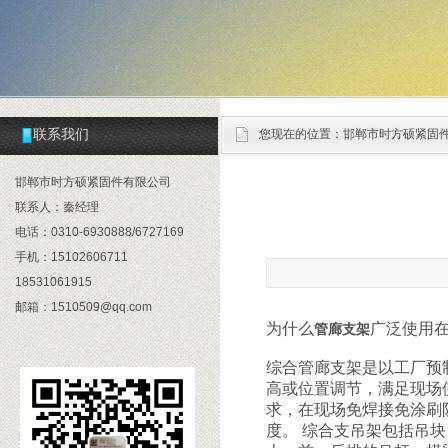
联系我们
您现在的位置：
邯郸市时方硕紧固
邯郸市时方硕紧固件有限公司
联系人：秦经理
电话：0310-6930888/6727169
手机：15102606711
18531061915
邮箱：1510509@qq.com
为什么
广泛使用
管廊支架
综合管廊支架是以工厂预
高或位置调节，满足现场
求，在现场免焊接免涂刷
度。 综合支吊架包括吊