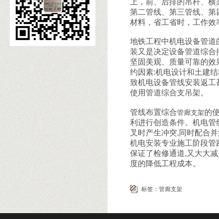
上，前、后排的吊杆、横
第二管线、第三管线、第
材料，省工省时，工作效
地铁工程中机电设备管道
装又是决定设备管道综合
坚固美观、质量可靠的效
约因素:机电设计和土建
致机电设备管线安装返工
使用管道综合支吊架。
管线布置综合
的
管廊支架
利进行创造条件。机电管
叉时产生冲突,同时配合
机电安装专业施工阶段管
保证了检修通道,又大大减
度的降低工程成本。
标签：
管廊支架